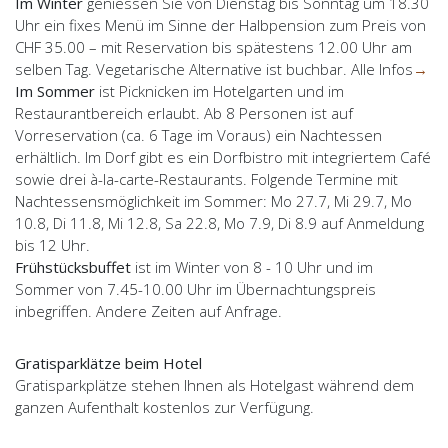
Im Winter
geniessen Sie von Dienstag bis Sonntag um 18.30
Uhr ein fixes Menü im Sinne der Halbpension zum Preis von
CHF 35.00 – mit Reservation bis spätestens 12.00 Uhr am
selben Tag. Vegetarische Alternative ist buchbar. Alle Infos
→
Im Sommer
ist Picknicken im Hotelgarten und im
Restaurantbereich erlaubt. Ab 8 Personen ist auf
Vorreservation (ca. 6 Tage im Voraus) ein Nachtessen
erhältlich. Im Dorf gibt es ein Dorfbistro mit integriertem Café
sowie drei à-la-carte-Restaurants. Folgende Termine mit
Nachtessensmöglichkeit im Sommer: Mo 27.7, Mi 29.7, Mo
10.8, Di 11.8, Mi 12.8, Sa 22.8, Mo 7.9, Di 8.9 auf Anmeldung
bis 12 Uhr.
Frühstücksbuffet
ist im Winter von 8 - 10 Uhr und im
Sommer von 7.45-10.00 Uhr im Übernachtungspreis
inbegriffen. Andere Zeiten auf Anfrage.
Gratisparklätze beim Hotel
Gratisparkplätze stehen Ihnen als Hotelgast während dem
ganzen Aufenthalt kostenlos zur Verfügung.